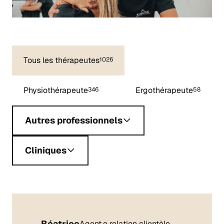
Tous les thérapeutes
1026
Physiothérapeute
Ergothérapeute
346
58
Autres professionnels
Cliniques
Béatrice
Agent.e relation clientèle