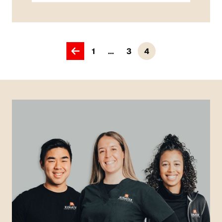
1
...
3
4